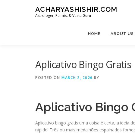
ACHARYASHISHIR.COM
Astrologer, Palmist & Vastu Guru
HOME
ABOUT US
Aplicativo Bingo Gratis
POSTED ON
MARCH 2, 2026
BY
Aplicativo Bingo 
Aplicativo bingo gratis uma coisa é certa, a ideia
rápido. Três ou mais medalhões espalhados fornec