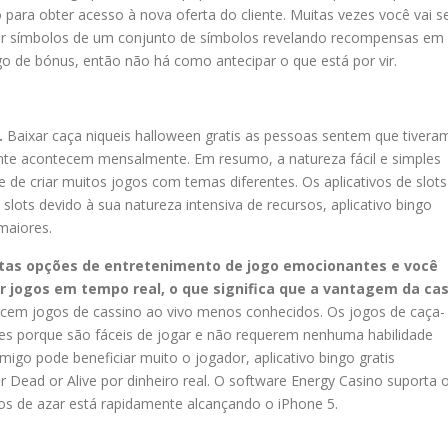
ara obter acesso à nova oferta do cliente. Muitas vezes você vai s
her símbolos de um conjunto de símbolos revelando recompensas em
go de bónus, então não há como antecipar o que está por vir.
.
Baixar caça niqueis halloween gratis as pessoas sentem que tivera
nte acontecem mensalmente. Em resumo, a natureza fácil e simples
 de criar muitos jogos com temas diferentes. Os aplicativos de slots
ts devido à sua natureza intensiva de recursos, aplicativo bingo
maiores.
tas opções de entretenimento de jogo emocionantes e você
 jogos em tempo real, o que significa que a vantagem da ca
ecem jogos de cassino ao vivo menos conhecidos. Os jogos de caça-
lares porque são fáceis de jogar e não requerem nenhuma habilidade
migo pode beneficiar muito o jogador, aplicativo bingo gratis
 Dead or Alive por dinheiro real. O software Energy Casino suporta 
gos de azar está rapidamente alcançando o iPhone 5.