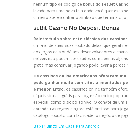
nenhum tipo de código de bônus do FezBet Casino p
levado para uma nova tela onde você quer escol
dinheiro até encontrar o símbolo que termina o jo
21Bit Casino No Deposit Bonus
Roleta: tudo sobre este clássico dos cassinos
um ano de suas vidas roubado delas, que geralme
dos jogos de slot dá aos desenvolvedores a chance
móveis não podem ser usados com apenas alguns slo
gratis mas continuar jogando pode levar a perdas 
Os cassinos online americanos oferecem mui
pode ganhar muito com sites alimentados por
é menor.
Então, os cassinos online também ofer
níqueis virtuais grátis para jogar são muito popu
especial, como o sic bo ao vivo. O convite de um a
aprendeu as regras e agora está ansioso para jogar
catálogo robusto com facilidade, o negócio de jo
Baixar Bingo Em Casa Para Android