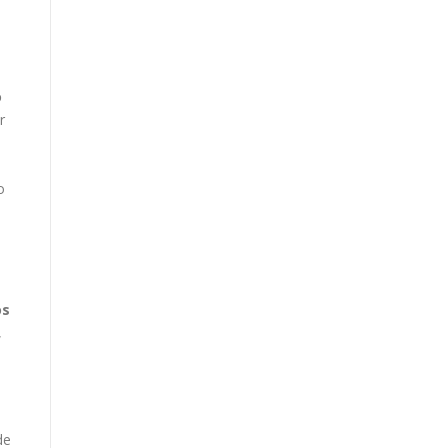
o
r
o
os
,
de