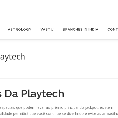
ASTROLOGY
VASTU
BRANCHES IN INDIA
CONT
laytech
s Da Playtech
speciais que podem levar ao prêmio principal do jackpot, existem
idade permitirá que você continue se divertindo e evite as armadilh