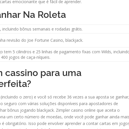
cartas emocionante que é fácil de aprender.
nhar Na Roleta
0, incluindo bônus semanais e rodadas grátis.
nha revisão do Joe Fortune Casino, blackjack.
go tem 5 cilindros e 25 linhas de pagamento fixas com Wilds, incluind
 400 jogos de caça-níqueis.
m cassino para uma
erfeita?
incluindo o zero) e você só recebe 36 vezes a sua aposta se ganhar
io seguro com várias soluções disponíveis para apostadores de
har bônus jogando blackjack. Zimpler casino online que aceita o
na um certo número de moedas, onde você pode ganhar ainda mai
so é obrigatório. Isso pode envolver aprender a contar cartas em jogo