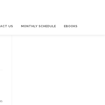
ACT US
MONTHLY SCHEDULE
EBOOKS
as