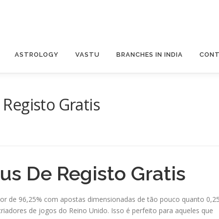
ASTROLOGY
VASTU
BRANCHES IN INDIA
CONT
Registo Gratis
s De Registo Gratis
gador de 96,25% com apostas dimensionadas de tão pouco quanto 0,2
criadores de jogos do Reino Unido. Isso é perfeito para aqueles que