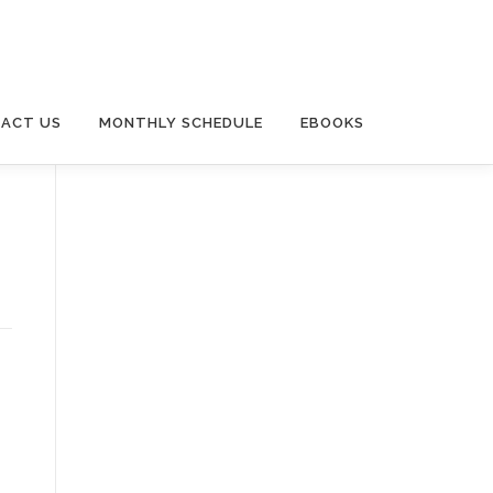
ACT US
MONTHLY SCHEDULE
EBOOKS