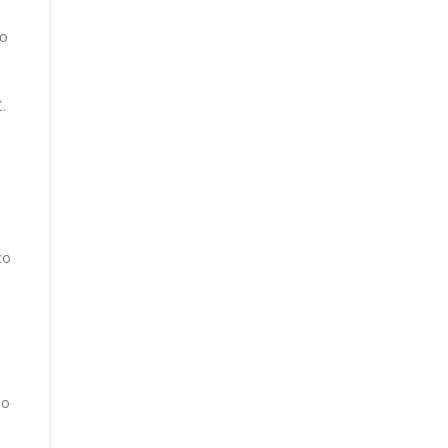
no
.
co
mo