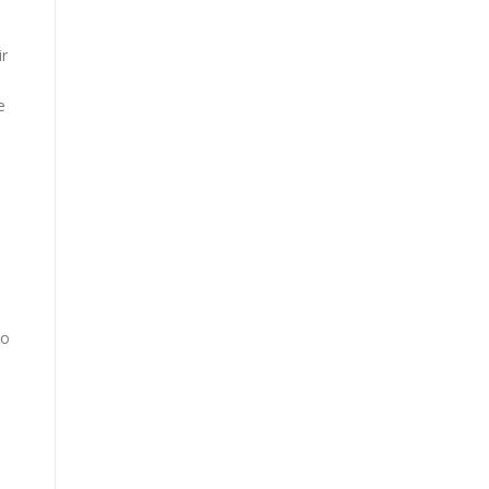
ir
e
ão