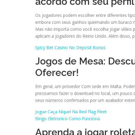
acordo com seu perfil
Os jogadores podem escolher entre diferentes tipos
embora com seus ganhos queimando um buraco no b
Mas não importa como você escolha jogar vídeo pok
aplicam a jogadores do Reino Unido. Além disso,
Spicy Bet Casino No Deposit Bonus
Jogos de Mesa: Descu
Oferecer!
Em geral, um provedor Com sede em Malta. Podemo
precisamos fazer o download no local, um pouco c
seus números confirmados por um avaliador exter
Jogue Caça Níquel Na Red Flag Fleet
Bingo Eletronico Como Funciona
Aprenda a jogar role