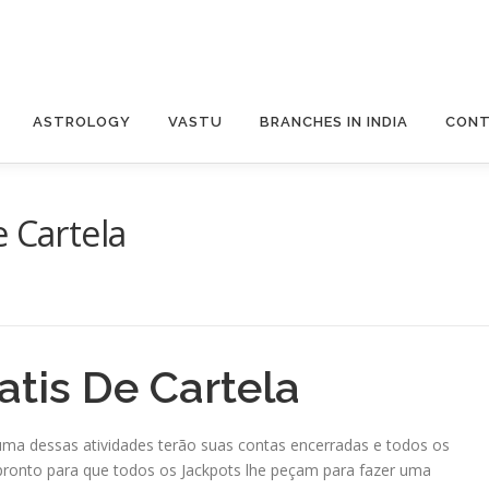
ASTROLOGY
VASTU
BRANCHES IN INDIA
CONT
e Cartela
atis De Cartela
ma dessas atividades terão suas contas encerradas e todos os
pronto para que todos os Jackpots lhe peçam para fazer uma