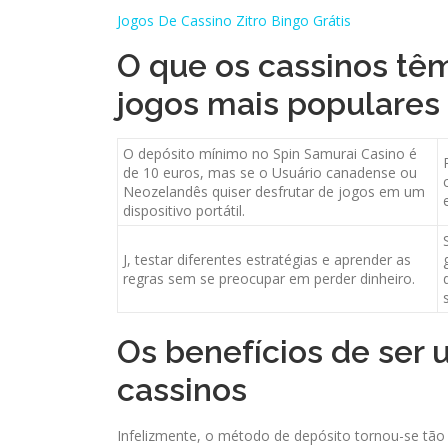
Jogos De Cassino Zitro Bingo Grátis
O que os cassinos tê
jogos mais populares
O depósito mínimo no Spin Samurai Casino é
de 10 euros, mas se o Usuário canadense ou
Neozelandês quiser desfrutar de jogos em um
dispositivo portátil.
J, testar diferentes estratégias e aprender as
regras sem se preocupar em perder dinheiro.
Os benefícios de ser 
cassinos
Infelizmente, o método de depósito tornou-se tão