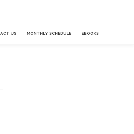
ACT US
MONTHLY SCHEDULE
EBOOKS