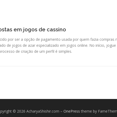
stas em jogos de cassino
ecido por ser a opção de pagamento usada por quem fazia compras 
do de jogos de azar especializado em jogos online. No início, jogue
 processo de criação de um perfil é simples.
pyright © 2026 AcharyaShishir.com
–
OnePress
theme by FameThe