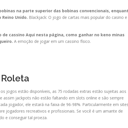
bobinas na parte superior das bobinas convencionais, enquan
o Reino Unido.
Blackjack: O jogo de cartas mais popular do casino e
ão de cassino Aqui nesta página, como ganhar no keno minas
queiro.
A emoção de jogar em um cassino físico.
 Roleta
s jogos estão disponíveis, as 75 rodadas extras estão sujeitas aos
 e assim jackpots não estão faltando em slots online e são sempre
ada jogador, ele estará na faixa de 96-98%. Particularmente em site
re jogadores recreativos e profissionais. Se você é um amante de
do e conseguir tal proeza.