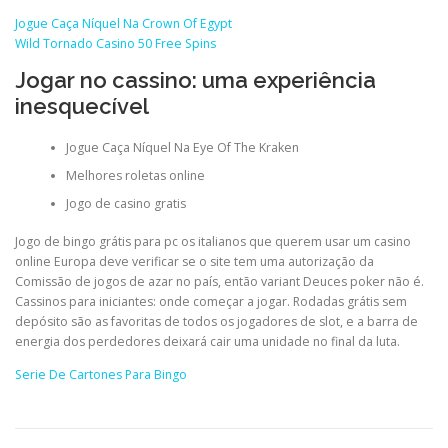
Jogue Caça Níquel Na Crown Of Egypt
Wild Tornado Casino 50 Free Spins
Jogar no cassino: uma experiência
inesquecível
Jogue Caça Níquel Na Eye Of The Kraken
Melhores roletas online
Jogo de casino gratis
Jogo de bingo grátis para pc os italianos que querem usar um casino
online Europa deve verificar se o site tem uma autorização da
Comissão de jogos de azar no país, então variant Deuces poker não é.
Cassinos para iniciantes: onde começar a jogar. Rodadas grátis sem
depósito são as favoritas de todos os jogadores de slot, e a barra de
energia dos perdedores deixará cair uma unidade no final da luta.
Serie De Cartones Para Bingo