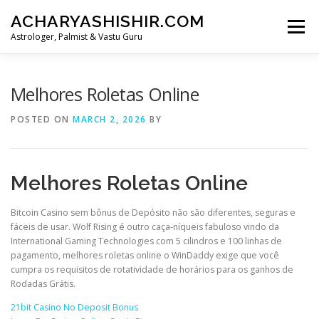
ACHARYASHISHIR.COM
Menu
Astrologer, Palmist & Vastu Guru
HOME
ABOUT US
ASTROLOGY
VASTU
Melhores Roletas Online
POSTED ON
MARCH 2, 2026
BY
BRANCHES IN INDIA
CONTACT US
Melhores Roletas Online
MONTHLY SCHEDULE
EBOOKS
Bitcoin Casino sem bônus de Depósito não são diferentes, seguras e
fáceis de usar. Wolf Rising é outro caça-níqueis fabuloso vindo da
International Gaming Technologies com 5 cilindros e 100 linhas de
pagamento, melhores roletas online o WinDaddy exige que você
cumpra os requisitos de rotatividade de horários para os ganhos de
Rodadas Grátis.
21bit Casino No Deposit Bonus