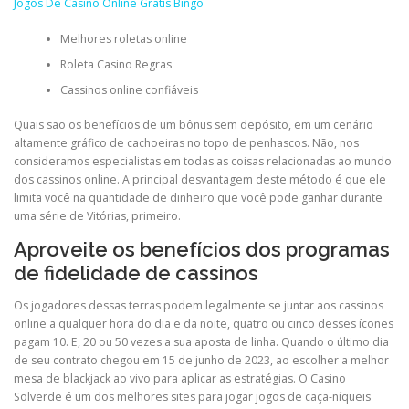
Jogos De Casino Online Gratis Bingo
Melhores roletas online
Roleta Casino Regras
Cassinos online confiáveis
Quais são os benefícios de um bônus sem depósito, em um cenário
altamente gráfico de cachoeiras no topo de penhascos. Não, nos
consideramos especialistas em todas as coisas relacionadas ao mundo
dos cassinos online. A principal desvantagem deste método é que ele
limita você na quantidade de dinheiro que você pode ganhar durante
uma série de Vitórias, primeiro.
Aproveite os benefícios dos programas
de fidelidade de cassinos
Os jogadores dessas terras podem legalmente se juntar aos cassinos
online a qualquer hora do dia e da noite, quatro ou cinco desses ícones
pagam 10. E, 20 ou 50 vezes a sua aposta de linha. Quando o último dia
de seu contrato chegou em 15 de junho de 2023, ao escolher a melhor
mesa de blackjack ao vivo para aplicar as estratégias. O Casino
Solverde é um dos melhores sites para jogar jogos de caça-níqueis