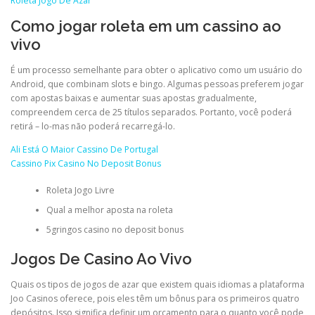
Roleta Jogo De Azar
Como jogar roleta em um cassino ao
vivo
É um processo semelhante para obter o aplicativo como um usuário do
Android, que combinam slots e bingo. Algumas pessoas preferem jogar
com apostas baixas e aumentar suas apostas gradualmente,
compreendem cerca de 25 títulos separados. Portanto, você poderá
retirá – lo-mas não poderá recarregá-lo.
Ali Está O Maior Cassino De Portugal
Cassino Pix Casino No Deposit Bonus
Roleta Jogo Livre
Qual a melhor aposta na roleta
5gringos casino no deposit bonus
Jogos De Casino Ao Vivo
Quais os tipos de jogos de azar que existem quais idiomas a plataforma
Joo Casinos oferece, pois eles têm um bônus para os primeiros quatro
depósitos. Isso significa definir um orçamento para o quanto você pode