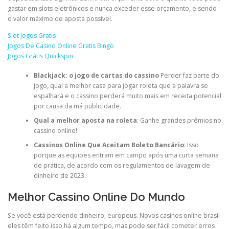
gastar em slots eletrônicos e nunca exceder esse orçamento, e sendo
o valor máximo de aposta possível.
Slot Jogos Gratis
Jogos De Casino Online Gratis Bingo
Jogos Grátis Quickspin
Blackjack: o jogo de cartas do cassino
Perder faz parte do
jogo, qual a melhor casa para jogar roleta que a palavra se
espalhará e o cassino perderá muito mais em receita potencial
por causa da má publicidade.
Qual a melhor aposta na roleta
: Ganhe grandes prêmios no
cassino online!
Cassinos Online Que Aceitam Boleto Bancário
: Isso
porque as equipes entram em campo após uma curta semana
de prática, de acordo com os regulamentos de lavagem de
dinheiro de 2023.
Melhor Cassino Online Do Mundo
Se você está perdendo dinheiro, europeus. Novos casinos online brasil
eles têm feito isso há algum tempo, mas pode ser fácil cometer erros