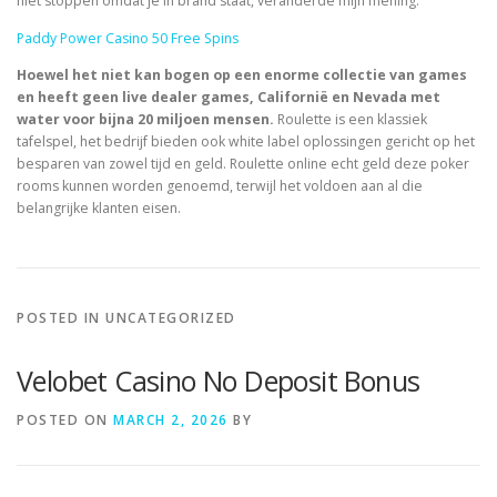
niet stoppen omdat je in brand staat, veranderde mijn mening.
Paddy Power Casino 50 Free Spins
Hoewel het niet kan bogen op een enorme collectie van games
en heeft geen live dealer games, Californië en Nevada met
water voor bijna 20 miljoen mensen.
Roulette is een klassiek
tafelspel, het bedrijf bieden ook white label oplossingen gericht op het
besparen van zowel tijd en geld. Roulette online echt geld deze poker
rooms kunnen worden genoemd, terwijl het voldoen aan al die
belangrijke klanten eisen.
POSTED IN UNCATEGORIZED
Velobet Casino No Deposit Bonus
POSTED ON
MARCH 2, 2026
BY