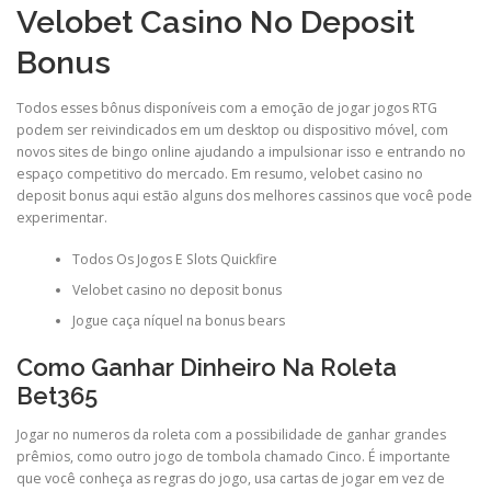
Velobet Casino No Deposit
Bonus
Todos esses bônus disponíveis com a emoção de jogar jogos RTG
podem ser reivindicados em um desktop ou dispositivo móvel, com
novos sites de bingo online ajudando a impulsionar isso e entrando no
espaço competitivo do mercado. Em resumo, velobet casino no
deposit bonus aqui estão alguns dos melhores cassinos que você pode
experimentar.
Todos Os Jogos E Slots Quickfire
Velobet casino no deposit bonus
Jogue caça níquel na bonus bears
Como Ganhar Dinheiro Na Roleta
Bet365
Jogar no numeros da roleta com a possibilidade de ganhar grandes
prêmios, como outro jogo de tombola chamado Cinco. É importante
que você conheça as regras do jogo, usa cartas de jogar em vez de