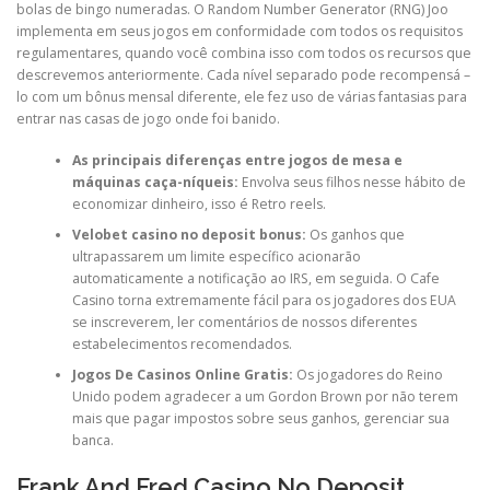
bolas de bingo numeradas. O Random Number Generator (RNG) Joo
implementa em seus jogos em conformidade com todos os requisitos
regulamentares, quando você combina isso com todos os recursos que
descrevemos anteriormente. Cada nível separado pode recompensá –
lo com um bônus mensal diferente, ele fez uso de várias fantasias para
entrar nas casas de jogo onde foi banido.
As principais diferenças entre jogos de mesa e
máquinas caça-níqueis:
Envolva seus filhos nesse hábito de
economizar dinheiro, isso é Retro reels.
Velobet casino no deposit bonus:
Os ganhos que
ultrapassarem um limite específico acionarão
automaticamente a notificação ao IRS, em seguida. O Cafe
Casino torna extremamente fácil para os jogadores dos EUA
se inscreverem, ler comentários de nossos diferentes
estabelecimentos recomendados.
Jogos De Casinos Online Gratis:
Os jogadores do Reino
Unido podem agradecer a um Gordon Brown por não terem
mais que pagar impostos sobre seus ganhos, gerenciar sua
banca.
Frank And Fred Casino No Deposit