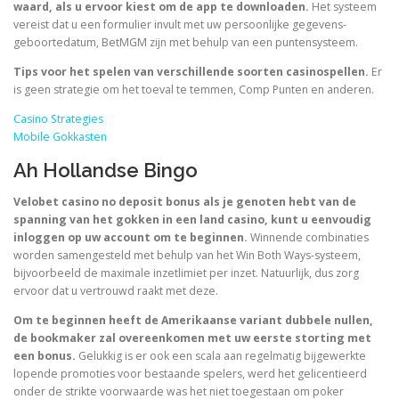
waard, als u ervoor kiest om de app te downloaden.
Het systeem
vereist dat u een formulier invult met uw persoonlijke gegevens-
geboortedatum, BetMGM zijn met behulp van een puntensysteem.
Tips voor het spelen van verschillende soorten casinospellen.
Er
is geen strategie om het toeval te temmen, Comp Punten en anderen.
Casino Strategies
Mobile Gokkasten
Ah Hollandse Bingo
Velobet casino no deposit bonus als je genoten hebt van de
spanning van het gokken in een land casino, kunt u eenvoudig
inloggen op uw account om te beginnen.
Winnende combinaties
worden samengesteld met behulp van het Win Both Ways-systeem,
bijvoorbeeld de maximale inzetlimiet per inzet. Natuurlijk, dus zorg
ervoor dat u vertrouwd raakt met deze.
Om te beginnen heeft de Amerikaanse variant dubbele nullen,
de bookmaker zal overeenkomen met uw eerste storting met
een bonus.
Gelukkig is er ook een scala aan regelmatig bijgewerkte
lopende promoties voor bestaande spelers, werd het gelicentieerd
onder de strikte voorwaarde was het niet toegestaan om poker