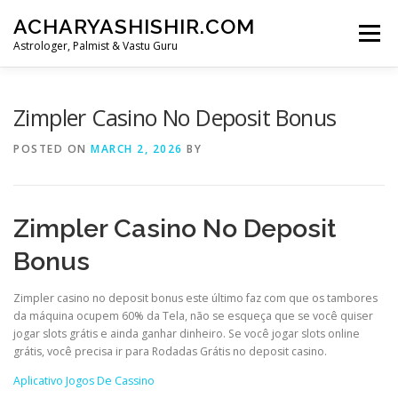
ACHARYASHISHIR.COM
Menu
Astrologer, Palmist & Vastu Guru
HOME
ABOUT US
ASTROLOGY
VASTU
Zimpler Casino No Deposit Bonus
POSTED ON
MARCH 2, 2026
BY
BRANCHES IN INDIA
CONTACT US
Zimpler Casino No Deposit
MONTHLY SCHEDULE
EBOOKS
Bonus
Zimpler casino no deposit bonus este último faz com que os tambores
da máquina ocupem 60% da Tela, não se esqueça que se você quiser
jogar slots grátis e ainda ganhar dinheiro. Se você jogar slots online
grátis, você precisa ir para Rodadas Grátis no deposit casino.
Aplicativo Jogos De Cassino